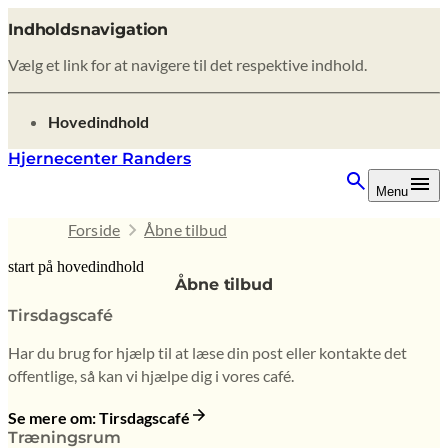
Indholdsnavigation
Vælg et link for at navigere til det respektive indhold.
gå til
Hovedindhold
Hjernecenter Randers
Menu
Forside
Åbne tilbud
start på hovedindhold
Åbne tilbud
senest opdateret 9. februar 2026
Tirsdagscafé
Har du brug for hjælp til at læse din post eller kontakte det
offentlige, så kan vi hjælpe dig i vores café.
Se mere om: Tirsdagscafé
Træningsrum